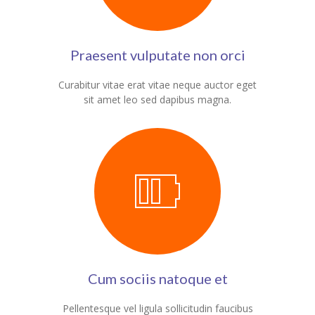
KES Alumni
Praesent vulputate non orci
Vigyasa
-- Vigyasa 2025
Curabitur vitae erat vitae neque auctor eget
sit amet leo sed dapibus magna.
-- Vigyasa 2025 Magazine
Contact Us
Cum sociis natoque et
Pellentesque vel ligula sollicitudin faucibus