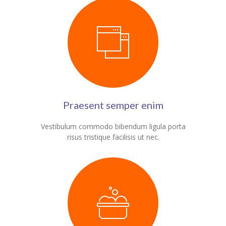
Student Zone
-- Notice Board
-- News
-- Student Login
-- Subject Combination
Praesent semper enim
-- Study Material
Vestibulum commodo bibendum ligula porta
risus tristique facilisis ut nec.
---- FYJC Studies
---- SYJC Studies
-- Social Media
-- Happy Birthday
-- Testimonial