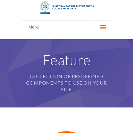
Menu
About Us
-- The KES
Feature
-- Shri TPB College
COLLECTION OF PREDEFINED
-- Principal Desk
COMPONENTS TO USE ON YOUR
-- College Tour
SITE
-- Gulmohar
---- Gulmohar 2021-2023
Admission